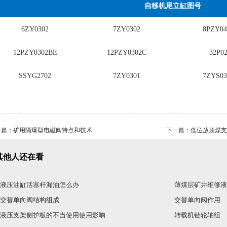
自移机尾立缸图号
6ZY0302
7ZY0302
8PZY04
12PZY0302BE
12PZY0302C
32P0
SSYG2702
7ZY0301
7ZYS03
一篇：
矿用隔爆型电磁阀特点和技术
下一篇：
低位放顶煤支
其他人还在看
液压油缸活塞杆漏油怎么办
薄煤层矿井维修液
交替单向阀结构组成
交替单向阀作用
液压支架侧护板的不当使用使用影响
转载机链轮轴组