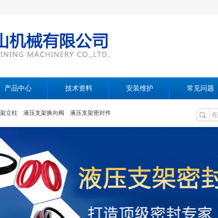
产品中心
技术资料
安装维护
常见问题
架立柱
液压支架换向阀
液压支架密封件