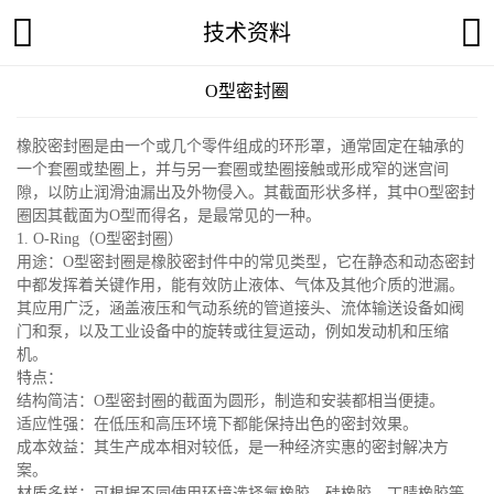
技术资料
O型密封圈
橡胶密封圈是由一个或几个零件组成的环形罩，通常固定在轴承的
一个套圈或垫圈上，并与另一套圈或垫圈接触或形成窄的迷宫间
隙，以防止润滑油漏出及外物侵入。其截面形状多样，其中O型密封
圈因其截面为O型而得名，是最常见的一种。
1. O-Ring（O型密封圈）
用途：O型密封圈是橡胶密封件中的常见类型，它在静态和动态密封
中都发挥着关键作用，能有效防止液体、气体及其他介质的泄漏。
其应用广泛，涵盖液压和气动系统的管道接头、流体输送设备如阀
门和泵，以及工业设备中的旋转或往复运动，例如发动机和压缩
机。
特点：
结构简洁：O型密封圈的截面为圆形，制造和安装都相当便捷。
适应性强：在低压和高压环境下都能保持出色的密封效果。
成本效益：其生产成本相对较低，是一种经济实惠的密封解决方
案。
材质多样：可根据不同使用环境选择氟橡胶、硅橡胶、丁腈橡胶等