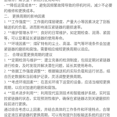
- **降低运营成本**：避免因频繁故障导致的停机时间，减少不必要
的维修和更换成本。
二、 更换周期的影响因素
1. **工作强度**：工作面的煤层硬度、产量大小等因素决定了刮板
输送机的负载，进而影响液压紧链器的磨损速率。
2. **维护管理水平**：良好的日常维护，如定期检查、润滑、紧固
等，可以显著延长紧链器的使用寿命。
3. **环境因素**：煤矿特有的尘土、高温、湿气等环境条件会加速
紧链器的磨损和腐蚀，需要相应缩短更换周期以适应。
三、 合理设置更换周期的建议
1. **定期检测与维护**：建立完善的检测制度，包括定期对紧链器
进行检查，及时发现并解决潜在问题，延长其使用寿命。
2. **依据工作强度调整**：根据输送机的实际负载和运行状态，结
合历史数据和当前维护记录，灵活调整更换周期。
3. **考虑环境因素**：在恶劣环境下运营的设备，应适当缩短更换
周期，以应对加速的磨损和腐蚀。
4. **技术进步利用**：利用现代监测技术和智能维护系统，实时监
控紧链器的状态，实现预测性维护，确保在紧链器达到关键磨损阶
段前进行更换。
通过综合考虑以上因素，并结合具体的工作条件和环境特点，合理
设定液压紧链器的更换周期，可以有效提升刮板输送系统的运行效