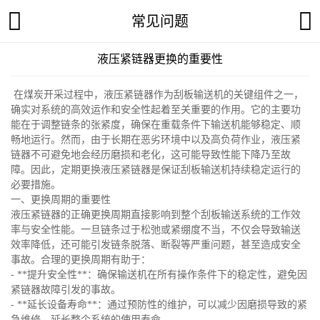
常见问题
液压紧链器更换的重要性
在煤炭开采过程中，液压紧链器作为刮板输送机的关键组件之一，
确实对系统的高效运作和安全性起着至关重要的作用。它的主要功
能在于调整链条的张紧度，确保在重载条件下输送机能够稳定、顺
畅地运行。然而，由于长期在恶劣环境中以及高负荷作业，液压紧
链器不可避免地会经历磨损和老化，这可能导致性能下降乃至故
障。因此，定期更换液压紧链器是保证刮板输送机持续稳定运行的
必要措施。
一、更换周期的重要性
液压紧链器的正确更换周期直接影响到整个刮板输送系统的工作效
率与安全性能。一旦链条过于松弛或紧绷度不当，不仅会导致输送
效率降低，还可能引发链条脱落、断裂等严重问题，甚至造成安全
事故。合理的更换周期有助于：
- **提升安全性**：确保输送机在所有操作条件下的稳定性，避免因
紧链器故障引发的事故。
- **延长设备寿命**：通过预防性的维护，可以减少因磨损导致的紧
急维修，延长整个系统的使用寿命。