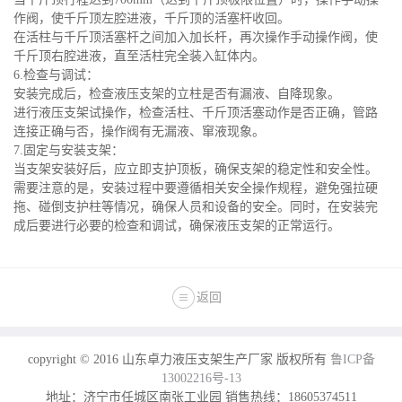
作阀，使千斤顶左腔进液，千斤顶的活塞杆收回。
在活柱与千斤顶活塞杆之间加入加长杆，再次操作手动操作阀，使
千斤顶右腔进液，直至活柱完全装入缸体内。
6.检查与调试：
安装完成后，检查液压支架的立柱是否有漏液、自降现象。
进行液压支架试操作，检查活柱、千斤顶活塞动作是否正确，管路
连接正确与否，操作阀有无漏液、窜液现象。
7.固定与安装支架：
当支架安装好后，应立即支护顶板，确保支架的稳定性和安全性。
需要注意的是，安装过程中要遵循相关安全操作规程，避免强拉硬
拖、碰倒支护柱等情况，确保人员和设备的安全。同时，在安装完
成后要进行必要的检查和调试，确保液压支架的正常运行。
返回
copyright © 2016 山东卓力液压支架生产厂家 版权所有
鲁ICP备
13002216号-13
地址：济宁市任城区南张工业园 销售热线：18605374511